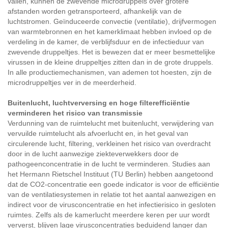
vallen, kunnen de zwevende microdruppels over grotere
afstanden worden getransporteerd, afhankelijk van de
luchtstromen. Geïnduceerde convectie (ventilatie), drijfvermogen
van warmtebronnen en het kamerklimaat hebben invloed op de
verdeling in de kamer, de verblijfsduur en de infectieduur van
zwevende druppeltjes. Het is bewezen dat er meer besmettelijke
virussen in de kleine druppeltjes zitten dan in de grote druppels.
In alle productiemechanismen, van ademen tot hoesten, zijn de
microdruppeltjes ver in de meerderheid.
Buitenlucht, luchtverversing en hoge filterefficiëntie
verminderen het risico van transmissie
Verdunning van de ruimtelucht met buitenlucht, verwijdering van
vervuilde ruimtelucht als afvoerlucht en, in het geval van
circulerende lucht, filtering, verkleinen het risico van overdracht
door in de lucht aanwezige ziekteverwekkers door de
pathogeenconcentratie in de lucht te verminderen. Studies aan
het Hermann Rietschel Instituut (TU Berlin) hebben aangetoond
dat de CO2-concentratie een goede indicator is voor de efficiëntie
van de ventilatiesystemen in relatie tot het aantal aanwezigen en
indirect voor de virusconcentratie en het infectierisico in gesloten
ruimtes. Zelfs als de kamerlucht meerdere keren per uur wordt
ververst, blijven lage virusconcentraties beduidend langer dan