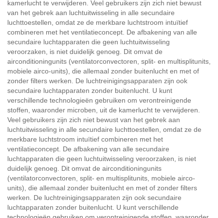
kamerlucht te verwijderen. Veel gebruikers zijn zich niet bewust
van het gebrek aan luchtuitwisseling in alle secundaire
luchttoestellen, omdat ze de merkbare luchtstroom intuïtief
combineren met het ventilatieconcept. De afbakening van alle
secundaire luchtapparaten die geen luchtuitwisseling
veroorzaken, is niet duidelijk genoeg. Dit omvat de
airconditioningunits (ventilatorconvectoren, split- en multisplitunits,
mobiele airco-units), die allemaal zonder buitenlucht en met of
zonder filters werken. De luchtreinigingsapparaten zijn ook
secundaire luchtapparaten zonder buitenlucht. U kunt
verschillende technologieën gebruiken om verontreinigende
stoffen, waaronder microben, uit de kamerlucht te verwijderen.
Veel gebruikers zijn zich niet bewust van het gebrek aan
luchtuitwisseling in alle secundaire luchttoestellen, omdat ze de
merkbare luchtstroom intuïtief combineren met het
ventilatieconcept. De afbakening van alle secundaire
luchtapparaten die geen luchtuitwisseling veroorzaken, is niet
duidelijk genoeg. Dit omvat de airconditioningunits
(ventilatorconvectoren, split- en multisplitunits, mobiele airco-
units), die allemaal zonder buitenlucht en met of zonder filters
werken. De luchtreinigingsapparaten zijn ook secundaire
luchtapparaten zonder buitenlucht. U kunt verschillende
technologieën gebruiken om verontreinigende stoffen, waaronder