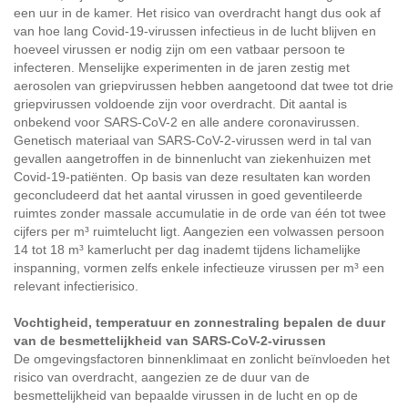
een uur in de kamer. Het risico van overdracht hangt dus ook af
van hoe lang Covid-19-virussen infectieus in de lucht blijven en
hoeveel virussen er nodig zijn om een vatbaar persoon te
infecteren. Menselijke experimenten in de jaren zestig met
aerosolen van griepvirussen hebben aangetoond dat twee tot drie
griepvirussen voldoende zijn voor overdracht. Dit aantal is
onbekend voor SARS-CoV-2 en alle andere coronavirussen.
Genetisch materiaal van SARS-CoV-2-virussen werd in tal van
gevallen aangetroffen in de binnenlucht van ziekenhuizen met
Covid-19-patiënten. Op basis van deze resultaten kan worden
geconcludeerd dat het aantal virussen in goed geventileerde
ruimtes zonder massale accumulatie in de orde van één tot twee
cijfers per m³ ruimtelucht ligt. Aangezien een volwassen persoon
14 tot 18 m³ kamerlucht per dag inademt tijdens lichamelijke
inspanning, vormen zelfs enkele infectieuze virussen per m³ een
relevant infectierisico.
Vochtigheid, temperatuur en zonnestraling bepalen de duur
van de besmettelijkheid van SARS-CoV-2-virussen
De omgevingsfactoren binnenklimaat en zonlicht beïnvloeden het
risico van overdracht, aangezien ze de duur van de
besmettelijkheid van bepaalde virussen in de lucht en op de