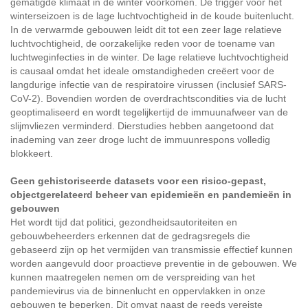
gematigde klimaat in de winter voorkomen. De trigger voor het
winterseizoen is de lage luchtvochtigheid in de koude buitenlucht.
In de verwarmde gebouwen leidt dit tot een zeer lage relatieve
luchtvochtigheid, de oorzakelijke reden voor de toename van
luchtweginfecties in de winter. De lage relatieve luchtvochtigheid
is causaal omdat het ideale omstandigheden creëert voor de
langdurige infectie van de respiratoire virussen (inclusief SARS-
CoV-2). Bovendien worden de overdrachtscondities via de lucht
geoptimaliseerd en wordt tegelijkertijd de immuunafweer van de
slijmvliezen verminderd. Dierstudies hebben aangetoond dat
inademing van zeer droge lucht de immuunrespons volledig
blokkeert.
Geen gehistoriseerde datasets voor een risico-gepast,
objectgerelateerd beheer van epidemieën en pandemieën in
gebouwen
Het wordt tijd dat politici, gezondheidsautoriteiten en
gebouwbeheerders erkennen dat de gedragsregels die
gebaseerd zijn op het vermijden van transmissie effectief kunnen
worden aangevuld door proactieve preventie in de gebouwen. We
kunnen maatregelen nemen om de verspreiding van het
pandemievirus via de binnenlucht en oppervlakken in onze
gebouwen te beperken. Dit omvat naast de reeds vereiste