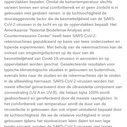
oppervlakken bepalen. Omdat de kamertemperatuur slechts
varieert binnen een smal comfortbereik en er geen zonlicht is in
gebouwen met gesloten ramen, is de luchtvochtigheid de
doorslaggevende factor die de besmettelijkheid van de SARS-
CoV-2-virussen in de lucht en op de oppervlakken bepaalt. Het
Amerikaanse "National Biodefense Analysis and
Countermeasures Center" heeft twee SARS-CoV-2-
rekenmachines gepubliceerd op basis van twee onderzoeken en
lopende experimenten. Met behulp van de rekenmachines kan de
invloed van omgevingsfactoren op de duur van de
besmettelijkheid van Covid-19-virussen in aerosolen en op
oppervlakken worden geschat. Geselecteerde resultaten voor
typische klimatologische situaties in gebouwen en buitenshuis,
evenals links naar de studies en de rekenmachines zijn te vinden
in de afbeelding hiernaast. SARS-CoV-2-virussen worden het
meest effectief geïnactiveerd door de ultraviolette component van
zonnestraling (UV-A en UV-B), die helaas bijna 100% wordt
geabsorbeerd en gereflecteerd door de meeste raamglazen. In
het comfortbereik van temperatuur wordt de duur van de
virusinfectie in gebouwen dan ook vrijwel uitsluitend bepaald door
de luchtvochtigheid. Als we de relatieve vochtigheid in onze
gebouwen tijdens het stookseizoen laten dalen tot een lage
twintig procent, worden de SARS-CoV-2-virussen niet langer