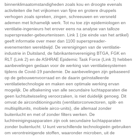
binnenklimaatomstandigheden zoals kou en droogte evenals
activiteiten die het vrijkomen van fijne en grotere druppels
verhogen zoals spreken, zingen, schreeuwen en versneld
ademen met lichamelijk werk. Tot nu toe zijn epidemiologen en
ventilatie-ingenieurs het erover eens na analyse van talloze
superspreader-gebeurtenissen. Link 1 (zie einde van het artikel)
geeft informatie over meer dan 1100 superspreader-
evenementen wereldwijd. De verenigingen van de ventilatie-
industrie in Duitsland, de fabrikantenvereniging BTGA, FGK en
RLT (Link 2) en de ASHRAE Epidemic Task Force (Link 3) hebben
aanbevelingen gedaan voor de werking van ventilatiesystemen
tijdens de Covid-19 pandemie. De aanbevelingen zijn gebaseerd
op de gebouwenvoorraad en de daarin geïnstalleerde
ventilatietechnologie en maken een optimale werking ervan
mogelijk. De afbakening van alle secundaire luchtapparaten die
geen luchtuitwisseling veroorzaken, is niet duidelijk genoeg. Dit
omvat de airconditioningunits (ventilatorconvectoren, split- en
multisplitunits, mobiele airco-units), die allemaal zonder
buitenlucht en met of zonder filters werken. De
luchtreinigingsapparaten zijn ook secundaire luchtapparaten
zonder buitenlucht. U kunt verschillende technologieën gebruiken
om verontreinigende stoffen, waaronder microben, uit de