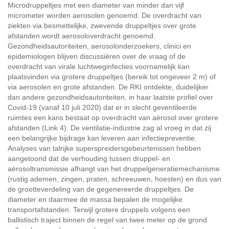
Microdruppeltjes met een diameter van minder dan vijf
micrometer worden aerosolen genoemd. De overdracht van
ziekten via besmettelijke, zwevende druppeltjes over grote
afstanden wordt aerosoloverdracht genoemd.
Gezondheidsautoriteiten, aerosolonderzoekers, clinici en
epidemiologen blijven discussiëren over de vraag of de
overdracht van virale luchtweginfecties voornamelijk kan
plaatsvinden via grotere druppeltjes (bereik tot ongeveer 2 m) of
via aerosolen en grote afstanden. De RKI ontdekte, duidelijker
dan andere gezondheidsautoriteiten, in haar laatste profiel over
Covid-19 (vanaf 10 juli 2020) dat er in slecht geventileerde
ruimtes een kans bestaat op overdracht van aërosol over grotere
afstanden (Link 4). De ventilatie-industrie zag al vroeg in dat zij
een belangrijke bijdrage kan leveren aan infectiepreventie.
Analyses van talrijke superspreidersgebeurtenissen hebben
aangetoond dat de verhouding tussen druppel- en
aërosoltransmissie afhangt van het druppelgeneratiemechanisme
(rustig ademen, zingen, praten, schreeuwen, hoesten) en dus van
de grootteverdeling van de gegenereerde druppeltjes. De
diameter en daarmee de massa bepalen de mogelijke
transportafstanden. Terwijl grotere druppels volgens een
ballistisch traject binnen de regel van twee meter op de grond