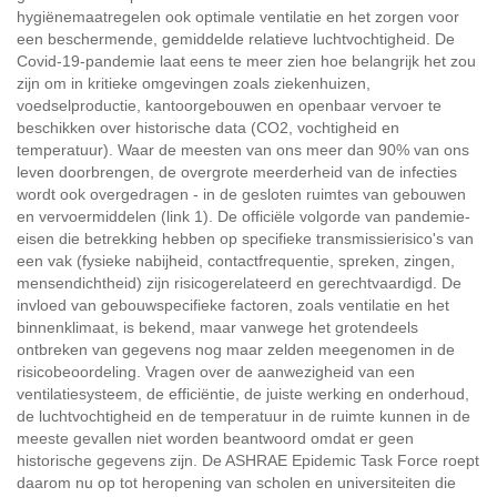
hygiënemaatregelen ook optimale ventilatie en het zorgen voor
een beschermende, gemiddelde relatieve luchtvochtigheid. De
Covid-19-pandemie laat eens te meer zien hoe belangrijk het zou
zijn om in kritieke omgevingen zoals ziekenhuizen,
voedselproductie, kantoorgebouwen en openbaar vervoer te
beschikken over historische data (CO2, vochtigheid en
temperatuur). Waar de meesten van ons meer dan 90% van ons
leven doorbrengen, de overgrote meerderheid van de infecties
wordt ook overgedragen - in de gesloten ruimtes van gebouwen
en vervoermiddelen (link 1). De officiële volgorde van pandemie-
eisen die betrekking hebben op specifieke transmissierisico's van
een vak (fysieke nabijheid, contactfrequentie, spreken, zingen,
mensendichtheid) zijn risicogerelateerd en gerechtvaardigd. De
invloed van gebouwspecifieke factoren, zoals ventilatie en het
binnenklimaat, is bekend, maar vanwege het grotendeels
ontbreken van gegevens nog maar zelden meegenomen in de
risicobeoordeling. Vragen over de aanwezigheid van een
ventilatiesysteem, de efficiëntie, de juiste werking en onderhoud,
de luchtvochtigheid en de temperatuur in de ruimte kunnen in de
meeste gevallen niet worden beantwoord omdat er geen
historische gegevens zijn. De ASHRAE Epidemic Task Force roept
daarom nu op tot heropening van scholen en universiteiten die