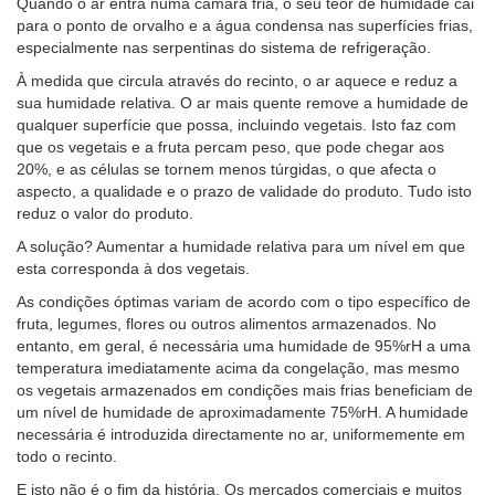
Quando o ar entra numa câmara fria, o seu teor de humidade cai
para o ponto de orvalho e a água condensa nas superfícies frias,
especialmente nas serpentinas do sistema de refrigeração.
À medida que circula através do recinto, o ar aquece e reduz a
sua humidade relativa. O ar mais quente remove a humidade de
qualquer superfície que possa, incluindo vegetais. Isto faz com
que os vegetais e a fruta percam peso, que pode chegar aos
20%, e as células se tornem menos túrgidas, o que afecta o
aspecto, a qualidade e o prazo de validade do produto. Tudo isto
reduz o valor do produto.
A solução? Aumentar a humidade relativa para um nível em que
esta corresponda à dos vegetais.
As condições óptimas variam de acordo com o tipo específico de
fruta, legumes, flores ou outros alimentos armazenados. No
entanto, em geral, é necessária uma humidade de 95%rH a uma
temperatura imediatamente acima da congelação, mas mesmo
os vegetais armazenados em condições mais frias beneficiam de
um nível de humidade de aproximadamente 75%rH. A humidade
necessária é introduzida directamente no ar, uniformemente em
todo o recinto.
E isto não é o fim da história. Os mercados comerciais e muitos