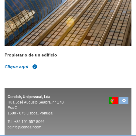
Propietario de un edificio
Clique aqui
Condair, Unipessoal, Lda
Rua José Augusto Seabra. n° 17B
Esc C
1500 -
675 Lisboa, Portugal
Tel:
+35 191 557 8066
pt.info@condair.com