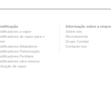
idificação
Informação sobre a empr
dificadores a vapor
Sobre nós
dificadores de vapor para o
Recrutamento
rior
Grupo Condair
dificadores Adiabáticos
Contacte-nos
dificadores Pulverização
dificadores Portáteis
dificadores ultra-sónicos
ribuição de vapor