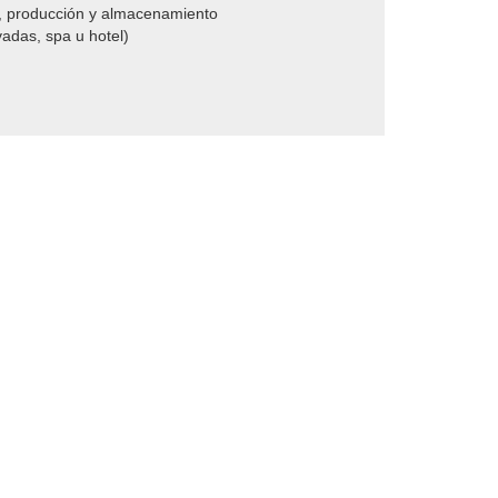
revención de la oxidación y la corrosión
aplicações:
n de la madera
nto de tarjetas
uniones
rmacéutica
 agua
n, producción y almacenamiento
vadas, spa u hotel)