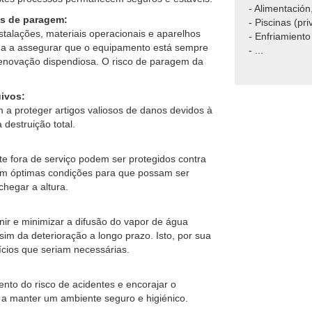
s de paragem:
talações, materiais operacionais e aparelhos
uda a assegurar que o equipamento está sempre
renovação dispendiosa. O risco de paragem da
ivos:
a proteger artigos valiosos de danos devidos à
P
destruição total.
Exemplos de 
- Preservació
 fora de serviço podem ser protegidos contra
- Almacenamie
em óptimas condições para que possam ser
- Salas de re
hegar a altura.
- Industria fa
- Sistemas de
nir e minimizar a difusão do vapor de água
- Alimentació
sim da deterioração a longo prazo. Isto, por sua
- Piscinas (pri
ícios que seriam necessárias.
- Enfriamiento
- ...
to do risco de acidentes e encorajar o
 a manter um ambiente seguro e higiénico.