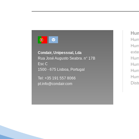
Hum
Humi
Humi
exte
Condair, Unipessoal, Lda
Humi
Rua José Augusto Seabra. n° 17B
Esc C
Humi
1500 -
675 Lisboa, Portugal
Humi
Humi
Tel:
+35 191 557 8066
Dist
pt.info@condair.com