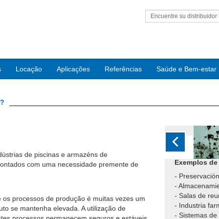
Encuentre su distribuidor 
s
Locação
Aplicações
Referências
Saúde e Bem-estar
r?
Previous
ndústrias de piscinas e armazéns de
nfrontados com uma necessidade premente de
e os processos de produção é muitas vezes um
duto se mantenha elevada. A utilização de
estes processos permanecem seguros e estáveis.