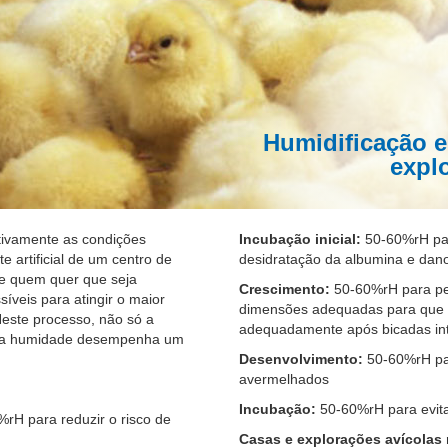
Humidificação e
expl
tivamente as condições
Incubação inicial:
50-60%rH par
artificial de um centro de
desidratação da albumina e dan
re quem quer que seja
Crescimento:
50-60%rH para per
íveis para atingir o maior
dimensões adequadas para que 
Neste processo, não só a
adequadamente após bicadas in
ém a humidade desempenha um
Desenvolvimento:
50-60%rH par
avermelhados
Incubação:
50-60%rH para evita
%rH para reduzir o risco de
Casas e explorações avícolas 