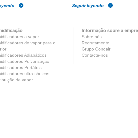
leyendo
Seguir leyendo
idificação
Informação sobre a empr
dificadores a vapor
Sobre nós
dificadores de vapor para o
Recrutamento
rior
Grupo Condair
dificadores Adiabáticos
Contacte-nos
dificadores Pulverização
dificadores Portáteis
dificadores ultra-sónicos
ribuição de vapor