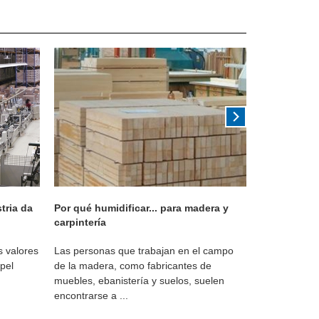
tria da
Por qué humidificar... para madera y
Propietario 
carpintería
 valores
Las personas que trabajan en el campo
Cuando tiene
pel
de la madera, como fabricantes de
de la forma 
muebles, ebanistería y suelos, suelen
fuertes y déb
encontrarse a ...
equip...