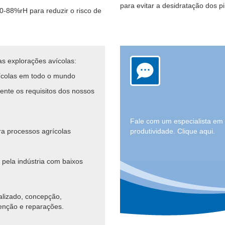
para evitar a desidratação dos p
0-88%rH para reduzir o risco de
s explorações avícolas:
ícolas em todo o mundo
ente os requisitos dos nossos
Fale com um especialista em
a processos agrícolas
produtividade. Clique aqui.
pela indústria com baixos
alizado, concepção,
enção e reparações.