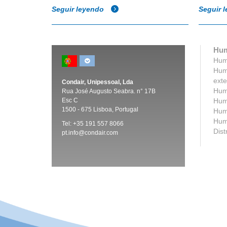
Seguir leyendo
Seguir 
Hum
Humi
Humi
exte
Condair, Unipessoal, Lda
Humi
Rua José Augusto Seabra. n° 17B
Esc C
Humi
1500 -
675 Lisboa, Portugal
Humi
Humi
Tel:
+35 191 557 8066
Dist
pt.info@condair.com