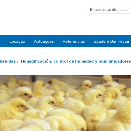
Encuentre su distribuidor 
s
Locação
Aplicações
Referências
Saúde e Bem-estar
 bebidas
Humidificación, control de humedad y humidificadores 