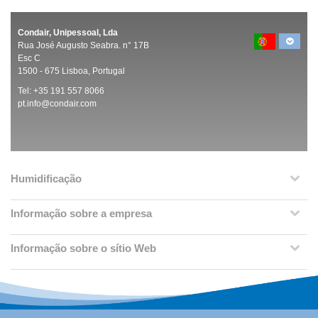
Condair, Unipessoal, Lda
Rua José Augusto Seabra. n° 17B
Esc C
1500 -
675 Lisboa, Portugal
Tel:
+35 191 557 8066
pt.info@condair.com
Humidificação
Informação sobre a empresa
Informação sobre o sítio Web