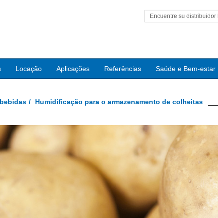
Encuentre su distribuidor 
s
Locação
Aplicações
Referências
Saúde e Bem-estar
 bebidas
Humidificação para o armazenamento de colheitas