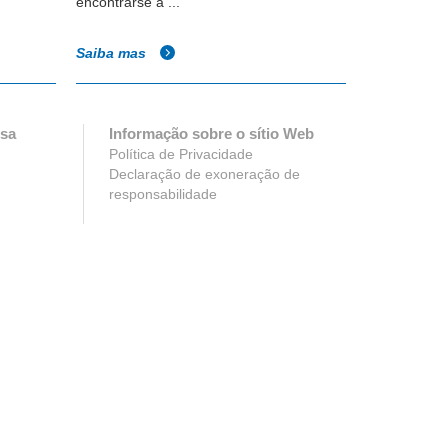
encontrarse a ...
equip...
Saiba mas
Saiba mas
esa
Informação sobre o sítio Web
Política de Privacidade
Declaração de exoneração de
responsabilidade