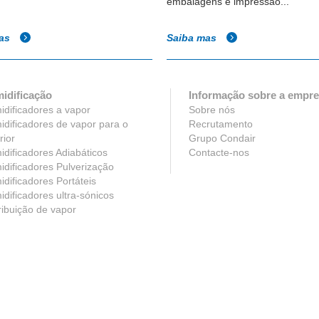
embalagens e impressão...
mas
Saiba mas
idificação
Informação sobre a empr
dificadores a vapor
Sobre nós
dificadores de vapor para o
Recrutamento
rior
Grupo Condair
dificadores Adiabáticos
Contacte-nos
dificadores Pulverização
dificadores Portáteis
dificadores ultra-sónicos
ribuição de vapor