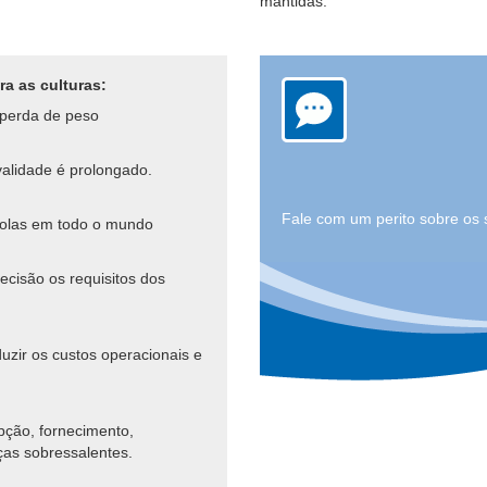
mantidas.
a as culturas:
 perda de peso
alidade é prolongado.
Fale com um perito sobre os s
colas em todo o mundo
cisão os requisitos dos
zir os custos operacionais e
ção, fornecimento,
as sobressalentes.