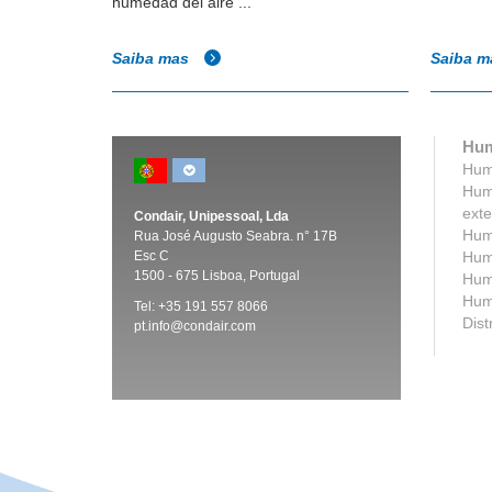
humedad del aire ...
Saiba mas
Saiba 
Hum
Humi
Humi
exte
Condair, Unipessoal, Lda
Humi
Rua José Augusto Seabra. n° 17B
Esc C
Humi
1500 -
675 Lisboa, Portugal
Humi
Humi
Tel:
+35 191 557 8066
Dist
pt.info@condair.com