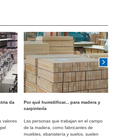
tria da
Por qué humidificar... para madera y
Propietario 
carpintería
 valores
Las personas que trabajan en el campo
Cuando tiene
pel
de la madera, como fabricantes de
de la forma 
muebles, ebanistería y suelos, suelen
fuertes y déb