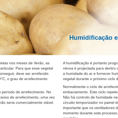
Humidificação e
feitas nos meses de Verão, as
A humidificação é portanto pro
rticular. Para que esse vegetal
névoa é projectada para dentro 
onseguir, deve ser arrefecido
a humidade do ar e fornecer hum
20°C, o grau de arrefecimento
vegetal durante o próximo ciclo 
Normalmente o ciclo de arrefeci
 o período de arrefecimento. No
embaciamento. Este ciclo repete
ocesso de arrefecimento, uma vez
Não há controlo de humidade nes
não seria comercialmente viável.
circuito temporizador no painel d
importante que os ventiladores d
momento durante este processo, 