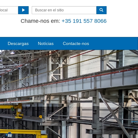
local
Chame-nos em:
+35 191 557 8066
Descargas
Notícias
Contacte-nos