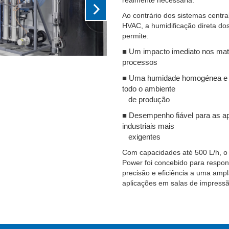
realmente necessária.
Ao contrário dos sistemas centra
HVAC, a humidificação direta do
permite:
■
Um impacto imediato nos mate
processos
■
Uma humidade homogénea e 
todo o ambiente
de produção
■
Desempenho fiável para as a
industriais mais
exigentes
Com capacidades até 500 L/h, o 
Power foi concebido para respo
precisão e eficiência a uma amp
aplicações em salas de impressã