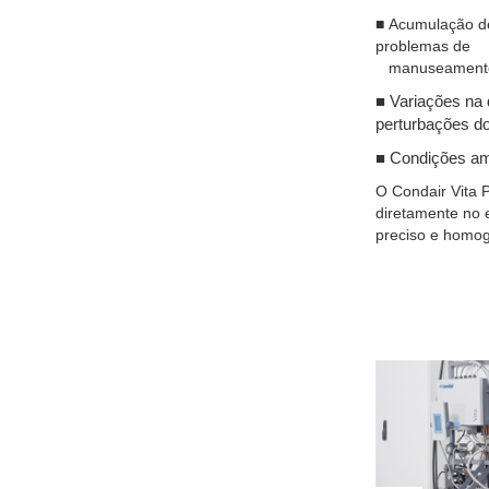
■
Acumulação de 
problemas de
manuseamento
■
Variações na 
perturbações d
■
Condições amb
O Condair Vita 
diretamente no 
preciso e homog
Previous