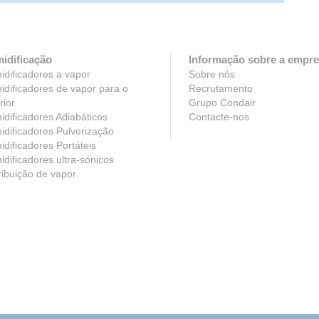
idificação
Informação sobre a empr
dificadores a vapor
Sobre nós
dificadores de vapor para o
Recrutamento
rior
Grupo Condair
dificadores Adiabáticos
Contacte-nos
dificadores Pulverização
dificadores Portáteis
dificadores ultra-sónicos
ribuição de vapor