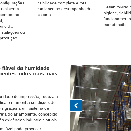
 configurações
visibilidade completa e total
Desenvolvido p
 o sistema
confiança no desempenho do
higiene, fiabil
esempenho
sistema.
funcionamento
l,
manutenção.
nte da
nstalações ou
produção.
 fiável da humidade
Previous
ientes industriais mais
aridade de impressão, reduza a
tática e mantenha condições de
is graças a um sistema de
reta do ar ambiente, concebido
s exigências industriais atuais.
stável pode provocar: