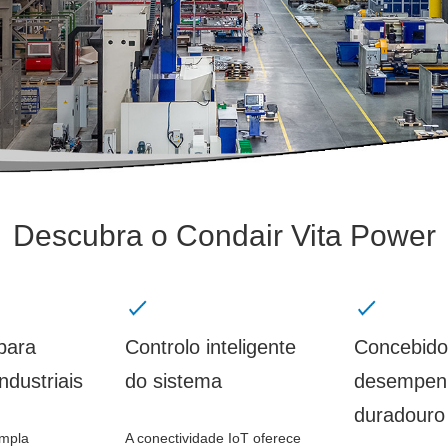
Descubra o Condair Vita Power
para
Controlo inteligente
Concebido
ndustriais
do sistema
desempen
duradouro
mpla
A conectividade IoT oferece