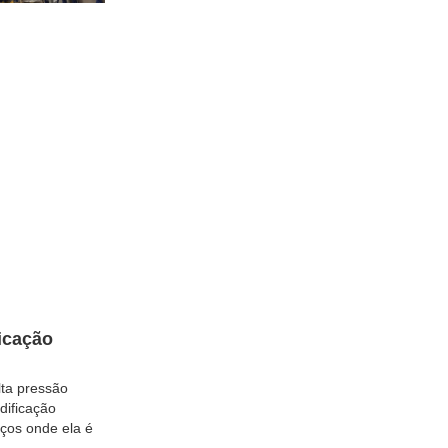
icação
lta pressão
dificação
ços onde ela é