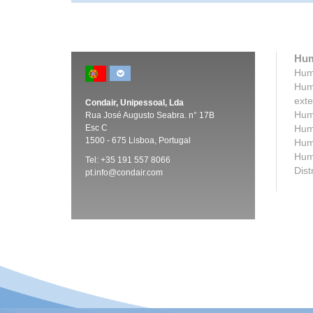
Hum
Humi
Humi
exte
Condair, Unipessoal, Lda
Humi
Rua José Augusto Seabra. n° 17B
Esc C
Humi
1500 -
675 Lisboa, Portugal
Humi
Humi
Tel:
+35 191 557 8066
Dist
pt.info@condair.com