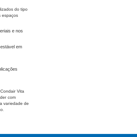
lizados do tipo
s espaços
riais e nos
estável em
plicações
Condair Vita
nder com
la variedade de
o.