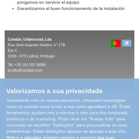
pongamos en servicio el equipo
Garantizamos el buen funcionamiento de la instalación
Condair, Unipessoal, Lda
Rua José Augusto Seabra. n° 17B
Esc C
1500 -
675 Lisboa, Portugal
Tel:
+35 191 557 8066
pt.info@condair.com
Valorizamos a sua privacidade
Juntamente com os nossos parceiros, utilizamos tecnologias
Humidificação
como os cookies para tornar a sua visita agradável e útil. Estas
ferramentas ajudam-nos a otimizar o sítio para fins funcionais,
Informação sobre a empresa
analíticos e de marketing. Pode clicar em "Aceitar tudo" para
concordar ou escolher "Definições" para personalizar as suas
preferências. Estas definições aplicam-se apenas a este sítio
Informação sobre o sítio Web
Web e o utilizador mantém sempre o controlo das suas