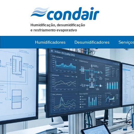
Humidificação, desumidificação
e resfriamento evaporativo
Humidificadores
Desumidificadores
Serviço