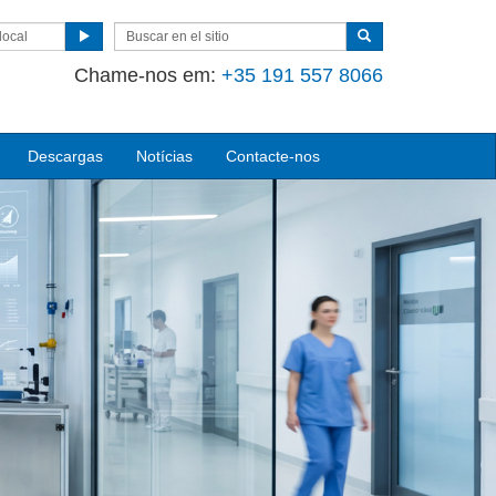
local
Chame-nos em:
+35 191 557 8066
Descargas
Notícias
Contacte-nos