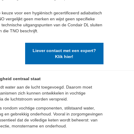
keuze voor een hygiënisch gecertificeerd adiabatisch
O vergelijkt geen merken en wijst geen specifieke
e technische uitgangspunten van de Condair DL sluiten
 die TNO beschrijft.
Liever contact met een expert?
Klik hier!
gheid centraal staat
ordt water aan de lucht toegevoegd. Daarom moet
anismen zich kunnen ontwikkelen in vochtige
via de luchtstroom worden verspreid.
s rondom vochtige componenten, stilstaand water,
ing en gebrekkig onderhoud. Vooral in zorgomgevingen
ssentieel dat de volledige keten wordt beheerst: van
nspectie, monstername en onderhoud.