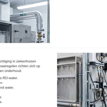
chtiging in ziekenhuizen
aatregelen richten zich op
g en onderhoud.
ls RO-water.
n.
nd water.
s.
s.
.