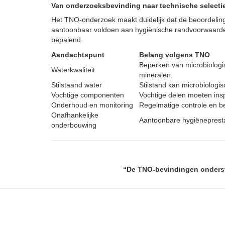
Van onderzoeksbevinding naar technische selectie
Het TNO-onderzoek maakt duidelijk dat de beoordeling
aantoonbaar voldoen aan hygiënische randvoorwaarden. 
bepalend.
Aandachtspunt
Belang volgens TNO
Beperken van microbiologis
Waterkwaliteit
mineralen.
Stilstaand water
Stilstand kan microbiologi
Vochtige componenten
Vochtige delen moeten ins
Onderhoud en monitoring
Regelmatige controle en be
Onafhankelijke
Aantoonbare hygiëneprestat
onderbouwing
“De TNO-bevindingen onderste