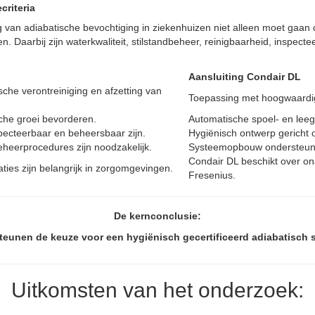
criteria
 van adiabatische bevochtiging in ziekenhuizen niet alleen moet gaan
Daarbij zijn waterkwaliteit, stilstandbeheer, reinigbaarheid, inspect
Aansluiting Condair DL
che verontreiniging en afzetting van
Toepassing met hoogwaardig
sche groei bevorderen.
Automatische spoel- en leeg
pecteerbaar en beheersbaar zijn.
Hygiënisch ontwerp gericht o
heerprocedures zijn noodzakelijk.
Systeemopbouw ondersteunt
Condair DL beschikt over ona
ies zijn belangrijk in zorgomgevingen.
Fresenius.
De kernconclusie:
unen de keuze voor een hygiënisch gecertificeerd adiabatisch 
Uitkomsten van het onderzoek: