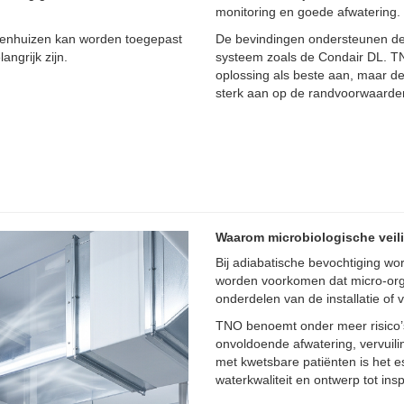
monitoring en goede afwatering.
kenhuizen kan worden toegepast
De bevindingen ondersteunen de 
ngrijk zijn.
systeem zoals de Condair DL. TN
oplossing als beste aan, maar d
sterk aan op de randvoorwaarden
Waarom microbiologische veili
Bij adiabatische bevochtiging w
worden voorkomen dat micro-org
onderdelen van de installatie of 
TNO benoemt onder meer risico’
onvoldoende afwatering, vervuil
met kwetsbare patiënten is het e
waterkwaliteit en ontwerp tot i