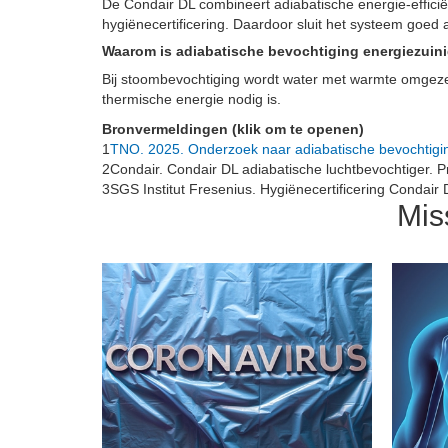
De Condair DL combineert adiabatische energie-effici
hygiënecertificering. Daardoor sluit het systeem goed
Waarom is adiabatische bevochtiging energiezuin
Bij stoombevochtiging wordt water met warmte omgezet 
thermische energie nodig is.
Bronvermeldingen (klik om te openen)
1
TNO. 2025. Onderzoek naar adiabatische bevochtigi
2
Condair. Condair DL adiabatische luchtbevochtiger. Pr
3
SGS Institut Fresenius. Hygiënecertificering Condair 
Mis