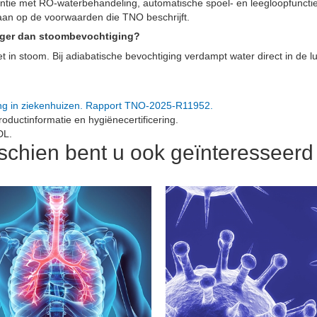
ëntie met RO-waterbehandeling, automatische spoel- en leegloopfunctie
 aan op de voorwaarden die TNO beschrijft.
iger dan stoombevochtiging?
in stoom. Bij adiabatische bevochtiging verdampt water direct in de lu
ng in ziekenhuizen. Rapport TNO-2025-R11952.
oductinformatie en hygiënecertificering.
DL.
schien bent u ook geïnteresseerd i