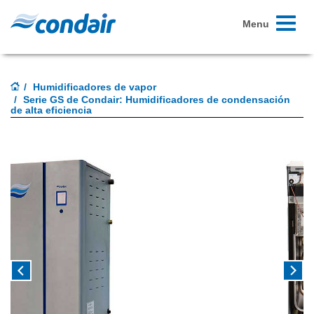
Toggle
Menu
navigati
Humidificadores de vapor
Serie GS de Condair: Humidificadores de condensación
de alta eficiencia
Previous
Next