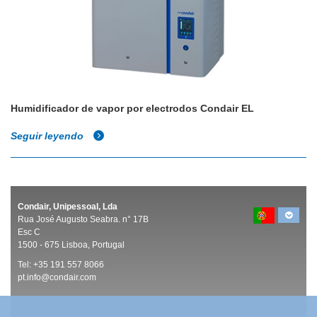
Humidificador de vapor por electrodos Condair EL
Seguir leyendo
Condair, Unipessoal, Lda
Rua José Augusto Seabra. n° 17B
Esc C
1500 -
675 Lisboa, Portugal
Tel:
+35 191 557 8066
pt.info@condair.com