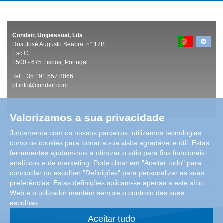
Condair, Unipessoal, Lda
Rua José Augusto Seabra. n° 17B
Esc C
1500 -
675 Lisboa, Portugal
Tel:
+35 191 557 8066
pt.info@condair.com
Valorizamos a sua privacidade
Juntamente com os nossos parceiros, utilizamos tecnologias
Humidificação
como os cookies para tornar a sua visita agradável e útil. Estas
ferramentas ajudam-nos a otimizar o sítio para fins funcionais,
Informação sobre a empresa
analíticos e de marketing. Pode clicar em "Aceitar tudo" para
concordar ou escolher "Definições" para personalizar as suas
preferências. Estas definições aplicam-se apenas a este sítio
Informação sobre o sítio Web
Web e o utilizador mantém sempre o controlo das suas
escolhas.
Aceitar tudo