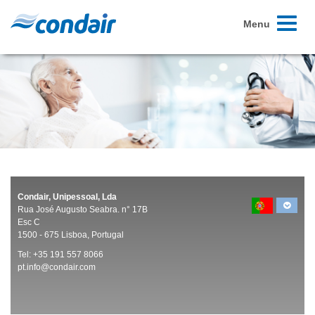
Toggle
Menu
navigati
Condair, Unipessoal, Lda
Rua José Augusto Seabra. n° 17B
Esc C
1500 -
675 Lisboa, Portugal
Tel:
+35 191 557 8066
pt.info@condair.com